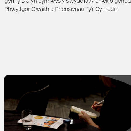
gyrff y DU yn cynnwys y Swyddfa Archwilio gened
Phwyllgor Gwaith a Phensiynau Tŷ’r Cyffredin.