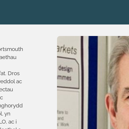
ortsmouth
naethau
at. Dros
weddol ac
ectau
ac
ynghorydd
, yn
O, ac i