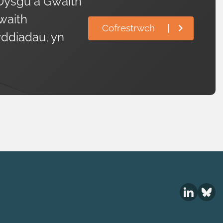
Dysgu a Gwaith
waith
Cofrestrwch
ddiadau, yn