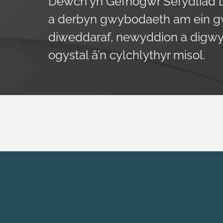
Dewch yn Gefnogwr Sefydliad 
a derbyn gwybodaeth am ein g
diweddaraf, newyddion a digwy
ogystal â’n cylchlythyr misol.