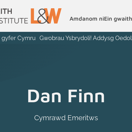
Amdanom ni
Ein gwait
r gyfer Cymru
Gwobrau Ysbrydoli! Addysg Oedol
Dan Finn
Cymrawd Emeritws