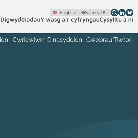
English
Safle y DU
h
Digwyddiadau
Y wasg a’r cyfryngau
Cysylltu â ni
ion
Cwricwlwm Dinasyddion
Gwobrau Tiwtoriaid