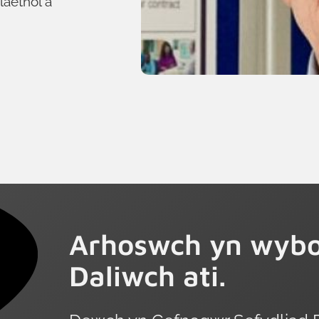
laethol a
Arhoswch yn wybo
Daliwch ati.