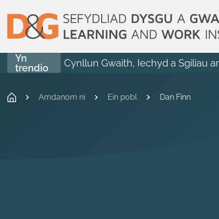
Yn
Cynllun Gwaith, Iechyd a Sgiliau a
trendio
Amdanom ni
Ein pobl
Dan Finn