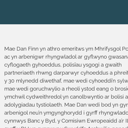
Mae Dan Finn yn athro emeritws ym Mhrifysgol P
ac yn arbenigwr rhyngwladol ar gyflwyno gwasa
cyflogaeth gyhoeddus, polisïau ysgogi a gwaith
partneriaeth rhwng darparwyr cyhoeddus a phreif
y 30 mlynedd diwethaf, mae wedi cyhoeddi’n syl
mae wedi goruchwylio a rheoli ystod eang o brosi
ymchwil cydweithredol yn canolbwyntio ar bolisi 
adolygiadau tystiolaeth. Mae Dan wedi bod yn g
arbenigol neu’n ymgynghorydd i gyrff rhyngwladol
cynnwys Banc y Byd, y Comisiwn Ewropeaidd a’r IL