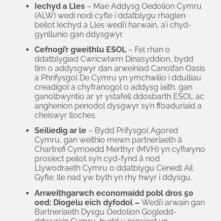
Iechyd a Lles
– Mae Addysg Oedolion Cymru
(ALW) wedi nodi cyfle i ddatblygu rhaglen
beilot Iechyd a Lles wedi’i harwain, a’i chyd-
gynllunio gan ddysgwyr.
Cefnogi’r gweithlu ESOL
– Fel rhan o
ddatblygiad Cwricwlwm Dinasyddion, bydd
tîm o addysgwyr dan arweiniad Canolfan Oasis
a Phrifysgol De Cymru yn ymchwilio i ddulliau
creadigol a chyfranogol o addysg iaith, gan
ganolbwyntio ar yr ystafell ddosbarth ESOL ac
anghenion penodol dysgwyr sy’n ffoaduriaid a
cheiswyr lloches.
Seiliedig ar le
– Bydd Prifysgol Agored
Cymru, gan weithio mewn partneriaeth â
Chartrefi Cymoedd Merthyr (MVH) yn cyflwyno
prosiect peilot sy’n cyd-fynd â nod
Llywodraeth Cymru o ddatblygu Cenedl Ail
Gyfle; lle nad yw byth yn rhy hwyr i ddysgu.
Anweithgarwch economaidd pobl dros 50
oed: Diogelu eich dyfodol –
Wedi’i arwain gan
Bartneriaeth Dysgu Oedolion Gogledd-