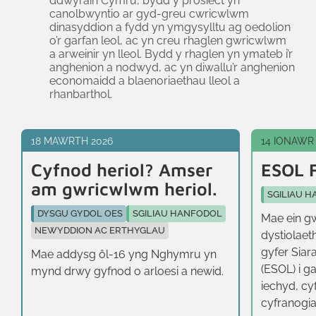
ddwyrain Cymru, bydd y prosiect yn
canolbwyntio ar gyd-greu cwricwlwm
dinasyddion a fydd yn ymgysylltu ag oedolion
o’r garfan leol, ac yn creu rhaglen gwricwlwm
a arweinir yn lleol. Bydd y rhaglen yn ymateb i’r
anghenion a nodwyd, ac yn diwallu’r anghenion
economaidd a blaenoriaethau lleol a
rhanbarthol.
18 MAWRTH 2026
14 IONAWR
Cyfnod heriol? Amser
ESOL 
am gwricwlwm heriol.
SGILIAU 
DYSGU GYDOL OES
SGILIAU HANFODOL
Mae ein gw
NEWYDDION AC ERTHYGLAU
dystiolaet
gyfer Siar
Mae addysg ôl-16 yng Nghymru yn
(ESOL) i ga
mynd drwy gyfnod o arloesi a newid.
iechyd, cy
cyfranog