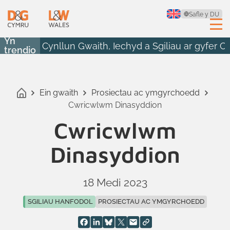
Safle y DU
Yn
Cynllun Gwaith, Iechyd a Sgiliau ar gyfer 
trendio
Ein gwaith
Prosiectau ac ymgyrchoedd
Cwricwlwm Dinasyddion
Cwricwlwm
Dinasyddion
18 Medi 2023
SGILIAU HANFODOL
PROSIECTAU AC YMGYRCHOEDD