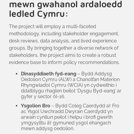
mewn gwahanol ardaloedd
ledled Cymru:
The project will employ a multi-faceted
methodology, including stakeholder engagement,
desk reviews, data analysis, and lived experience
groups. By bringing together a diverse network of
stakeholders, the project aims to create a robust
evidence base to inform policy recommendations.
Dinasyddiaeth fyd-eang
– Bydd Addysg
Oedolion Cymru (ALW) a Chanolfan Materion
Rhyngwladol Cymru (WCIA) yn cydweithio i
ddatblygu rhaglen beilot ‘Dysgu Byd-eang’ ar
gyfer y sector ôl-16.
Ysgolion Bro
– Bydd Coleg Caerdydd a’r Fro
ac Ysgol Uwchradd Dwyrain Caerdydd yn
arwain cynllun peilot i helpu i brofi gwerth
ymgysylltu â’r gymuned ysgol ehangach
mewn addysg oedolion.