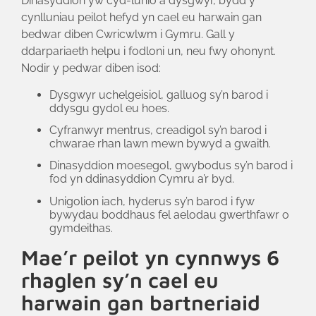
Dinasyddion yw cyd-lunio â dysgwyr, bydd y
cynlluniau peilot hefyd yn cael eu harwain gan
bedwar diben Cwricwlwm i Gymru. Gall y
ddarpariaeth helpu i fodloni un, neu fwy ohonynt.
Nodir y pedwar diben isod:
Dysgwyr uchelgeisiol, galluog sy’n barod i
ddysgu gydol eu hoes.
Cyfranwyr mentrus, creadigol sy’n barod i
chwarae rhan lawn mewn bywyd a gwaith.
Dinasyddion moesegol, gwybodus sy’n barod i
fod yn ddinasyddion Cymru a’r byd.
Unigolion iach, hyderus sy’n barod i fyw
bywydau boddhaus fel aelodau gwerthfawr o
gymdeithas.
Mae’r peilot yn cynnwys 6
rhaglen sy’n cael eu
harwain gan bartneriaid