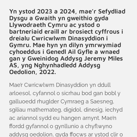
Yn ystod 2023 a 2024, mae’r Sefydliad
Dysgu a Gwaith yn gweithio gyda
Llywodraeth Cymru ac ystod o
bartneriaid eraill ar brosiect cyffrous i
dreialu Cwricwlwm Dinasyddion i
Gymru. Mae hyn yn dilyn ymrwymiad
cyhoeddus i Genedl Ail Gyfle a wnaed
gan y Gweinidog Addysg Jeremy Miles
AS, yng Nghynhadledd Addysg
Oedolion, 2022.
Mae’r Cwricwlwm Dinasyddion yn ddull
arloesol, cyfannol o sicrhau bod gan bobl y
galluoedd rhuglder Cymraeg a Saesneg,
sgiliau mathemateg, digidol, dinesig, iechyd
ac ariannol sydd eu hangen arnynt. Mae’n
ffordd gyfannol o gynllunio a chyflwyno
addysg oedolion, gyda ffocws ar ystod clir o