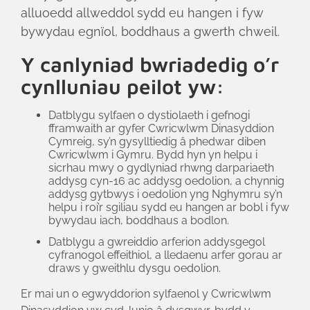
alluoedd allweddol sydd eu hangen i fyw
bywydau egnïol, boddhaus a gwerth chweil.
Y canlyniad bwriadedig o’r
cynlluniau peilot yw:
Datblygu sylfaen o dystiolaeth i gefnogi
fframwaith ar gyfer Cwricwlwm Dinasyddion
Cymreig, sy’n gysylltiedig â phedwar diben
Cwricwlwm i Gymru. Bydd hyn yn helpu i
sicrhau mwy o gydlyniad rhwng darpariaeth
addysg cyn-16 ac addysg oedolion, a chynnig
addysg gytbwys i oedolion yng Nghymru sy’n
helpu i roi’r sgiliau sydd eu hangen ar bobl i fyw
bywydau iach, boddhaus a bodlon.
Datblygu a gwreiddio arferion addysgegol
cyfranogol effeithiol, a lledaenu arfer gorau ar
draws y gweithlu dysgu oedolion.
Er mai un o egwyddorion sylfaenol y Cwricwlwm