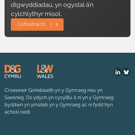
digwyddiadau, yn ogystal â’n
cylchlythyr misol.
Cofrestrwch
Croesewir Gohebiaeth yn y Gymraeg neu yn
Saesneg. Os ydych yn cysylltu â ni yn y Gymraeg
byddwn yn ymateb yn y Gymraeg ac ni fydd hyn
achosi oedi.