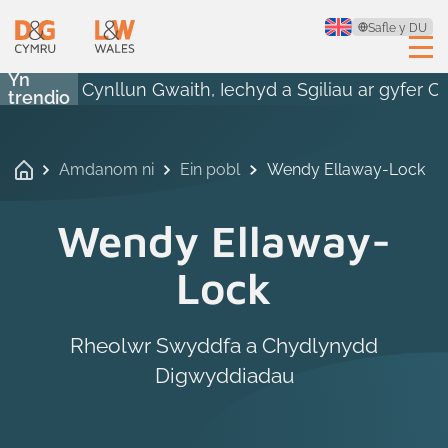
Safle y DU
Yn
Cynllun Gwaith, Iechyd a Sgiliau ar gyfer 
trendio
Amdanom ni
Ein pobl
Wendy Ellaway-Lock
Wendy Ellaway-
Lock
Rheolwr Swyddfa a Chydlynydd
Digwyddiadau