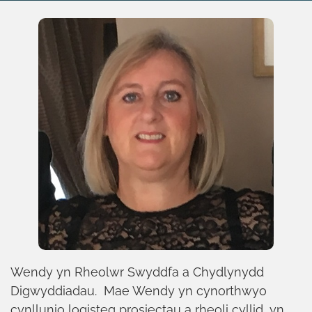
Wendy yn Rheolwr Swyddfa a Chydlynydd
Digwyddiadau. Mae Wendy yn cynorthwyo
cynllunio logisteg prosiectau a rheoli cyllid, yn