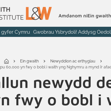
Amdanom ni
Ein gwait
r gyfer Cymru
Gwobrau Ysbrydoli! Addysg Oedol
Ein gwaith
Newyddion ac erthyglau
pu 60,000 yn fwy o bobl i waith yng Nghymru a mynd i’r af
llun newydd de
n fwy o bobl i 