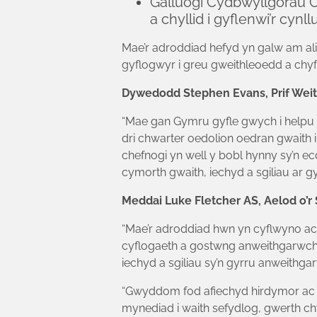
Galluogi Cydbwyllgorau C
a chyllid i gyflenwi’r cynl
Mae’r adroddiad hefyd yn galw am al
gyflogwyr i greu gweithleoedd a chy
Dywedodd Stephen Evans, Prif Weit
“Mae gan Gymru gyfle gwych i helpu m
dri chwarter oedolion oedran gwaith 
chefnogi yn well y bobl hynny sy’n e
cymorth gwaith, iechyd a sgiliau ar gy
Meddai Luke Fletcher AS, Aelod o’r
“Mae’r adroddiad hwn yn cyflwyno ach
cyflogaeth a gostwng anweithgarwch ec
iechyd a sgiliau sy’n gyrru anweith
“Gwyddom fod afiechyd hirdymor ac 
mynediad i waith sefydlog, gwerth chw