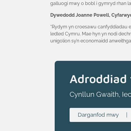
galluogi mwy o bobl i gymryd rhan 
Dywedodd Joanne Powell, Cyfarwyd
“Rydym yn croesawu canfyddiadau ein
ledled Cymru. Mae hyn yn nodi dechrau
unigolion sy’n economaidd anweithgar
Adroddiad 
Cynllun Gwaith, Ie
Darganfod mwy