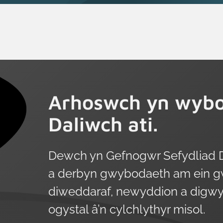
Arhoswch yn wybo
Daliwch ati.
Dewch yn Gefnogwr Sefydliad 
a derbyn gwybodaeth am ein g
diweddaraf, newyddion a digwy
ogystal â’n cylchlythyr misol.