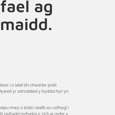
fael ag
maidd.
r i o leiaf dri chwarter pobl
 Dywed yr adroddiad y byddai hyn yn
lpu mwy o bobl i waith a’u cefnogi i
r gyfradd gyfredol o 75% ar gyfer y