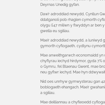
Deyrnas Unedig gyfan.
Daw’r adroddiad newydd, Cynllun Gwa
ddatganoli pob rhaglen cymorth cyfl
olygu £47 miliwn y flwyddyn ar ben y
gwella eu sgiliau.
Mae’r adroddiad newydd, a luniwyd g
gymorth cyflogaeth, cydlynu cymorth 
Mae anweithgarwch economaidd yn uw
chyflyrau iechyd hirdymor, gyda 7%
o Gymru, fel Blaenau Gwent, mae bro
neu gyflwr iechyd. Mae hyn ddwywai
Nid oes unrhyw gymwysterau gan 42% 
boblogaeth ehangach. Mae’r gwahania
a sgiliau.
Mae deilliannau a chyfleoedd cyflog