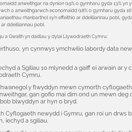
omaidd anweithgar na dynion (19% o gymharu gyda 13% yn yr
u uwch o anweithgarwch economaidd (18% o gymharu gyda 16% 
niaethau rhanbarthol sy’n effeithio ar ddeilliannau pobl, gy
 ar ddeilliannau pobl.
Dysgu a Gwaith yn dadlau y dylai Llywodraeth Cymru:
rthuso, yn cynnwys ymchwilio labordy data newy
echyd a Sgiliau 10 mlynedd a gaiff ei arwain ar y
odraeth Cymru.
hwanegol y flwyddyn mewn cymorth cyflogaeth. Yn
nweithgar, gan gofio mai dim ond un mewn deg o b
 bob blwyddyn ar hyn o bryd.
 Cyflogaeth newydd i Gymru, gan roi un drws b
, iechyd a sgiliau.