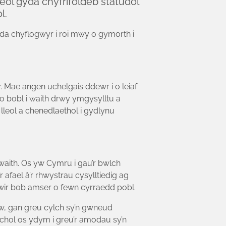
ol gyda chyfrifoldeb statudol
l.
a chyflogwyr i roi mwy o gymorth i
. Mae angen uchelgais ddewr i o leiaf
o bobl i waith drwy ymgysylltu a
lleol a chenedlaethol i gydlynu
waith. Os yw Cymru i gau’r bwlch
afael â’r rhwystrau cysylltiedig ag
wir bob amser o fewn cyrraedd pobl.
w, gan greu cylch sy’n gwneud
rchol os ydym i greu’r amodau sy’n