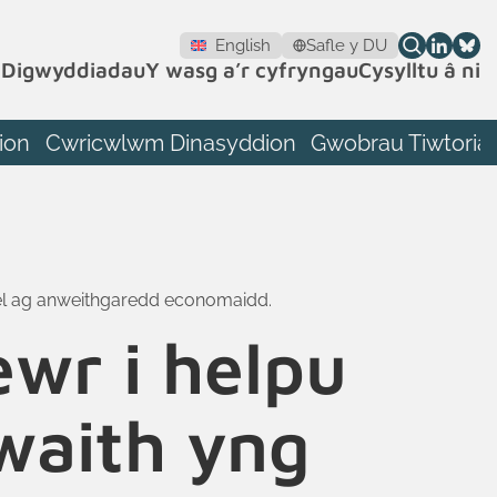
English
Safle y DU
h
Digwyddiadau
Y wasg a’r cyfryngau
Cysylltu â ni
ion
Cwricwlwm Dinasyddion
Gwobrau Tiwtoriaid
ael ag anweithgaredd economaidd.
wr i helpu
waith yng