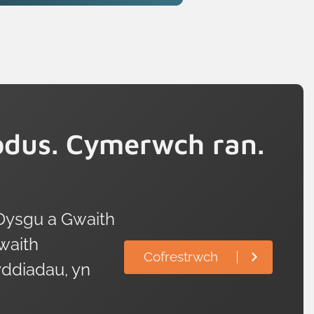
dus. Cymerwch ran.
Dysgu a Gwaith
waith
Cofrestrwch
ddiadau, yn