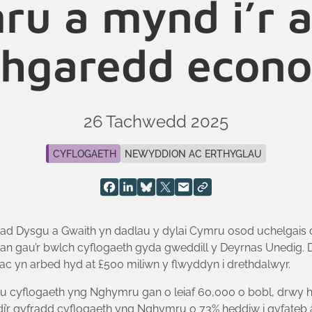
u a mynd i’r a
thgaredd econo
26 Tachwedd 2025
CYFLOGAETH
NEWYDDION AC ERTHYGLAU
d Dysgu a Gwaith yn dadlau y dylai Cymru osod uchelgais dew
gan gau’r bwlch cyflogaeth gyda gweddill y Deyrnas Unedig.
c yn arbed hyd at £500 miliwn y flwyddyn i drethdalwyr.
du cyflogaeth yng Nghymru gan o leiaf 60,000 o bobl, drwy he
’r gyfradd cyflogaeth yng Nghymru o 73% heddiw i gyfateb â’