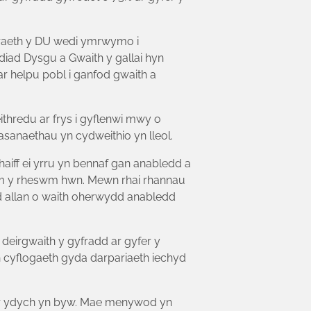
draeth y DU wedi ymrwymo i
ad Dysgu a Gwaith y gallai hyn
r helpu pobl i ganfod gwaith a
thredu ar frys i gyflenwi mwy o
sanaethau yn cydweithio yn lleol.
ff ei yrru yn bennaf gan anabledd a
am y rheswm hwn. Mewn rhai rhannau
d allan o waith oherwydd anabledd
eirgwaith y gyfradd ar gyfer y
 cyflogaeth gyda darpariaeth iechyd
e’r ydych yn byw. Mae menywod yn