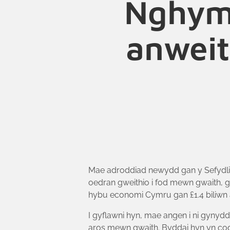
Nghymr
anwei
Mae adroddiad newydd gan y Sefydlia
oedran gweithio i fod mewn gwaith, 
hybu economi Cymru gan £1.4 biliwn a
I gyflawni hyn, mae angen i ni gynyd
aros mewn gwaith. Byddai hyn yn codi