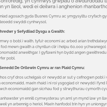
orfforedig, yn cynnwys grwpiau o awdurdodau lle
lun yn lleol, wedi ei deilwra i anghenion rhanbartho
iniad agosach gyda Busnes Cymru ac ymgysylltu cryfach gyd
fleoedd swyddi cynhwysol.
hredwr y Sefydliad Dysgu a Gwaith:
wy o bobl i waith, tyfu’r economi ac arbed arian trethdalwyr
i fod mewn gwaith a chynllun clir i helpu 60,000 ychwanegol 
conomaidd anweithgar. I gyflawni hyn bydd angen gweithredu 
fer pobl.
 Senedd De Orllewin Cymru ar ran Plaid Cymru:
os cryf dros uchelgais o’r newydd ar sut y cefnogwn pobl i 
onomaidd, mae’n rhaid i ni roi ysgogiad o’r newydd i fynd i’r 
garwch economaidd gan sicrhau fod y strwythurau cymorth cy
anhawster yn ennill cymwysterau yn aml yn mynd law yn lla
eil yn arbennig o heriol. Mae’n hanfodol trin hyn yn uniongy