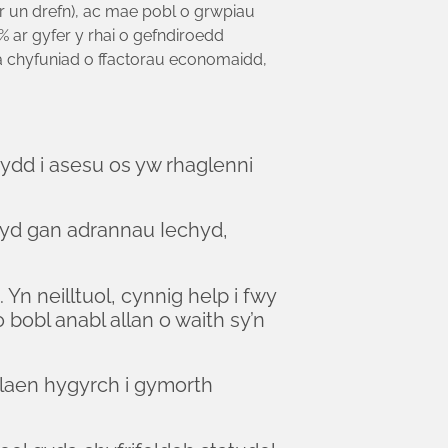
 un drefn), ac mae pobl o grwpiau
ar gyfer y rhai o gefndiroedd
da chyfuniad o ffactorau economaidd,
dd i asesu os yw rhaglenni
 cyd gan adrannau Iechyd,
 neilltuol, cynnig help i fwy
obl anabl allan o waith sy’n
laen hygyrch i gymorth