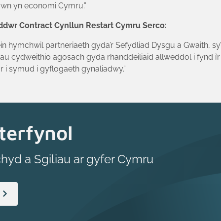
lawn yn economi Cymru.”
dwr Contract Cynllun Restart Cymru Serco:
 hymchwil partneriaeth gyda’r Sefydliad Dysgu a Gwaith, sy’
 cydweithio agosach gyda rhanddeiliaid allweddol i fynd i’r 
 i symud i gyflogaeth gynaliadwy.”
terfynol
chyd a Sgiliau ar gyfer Cymru