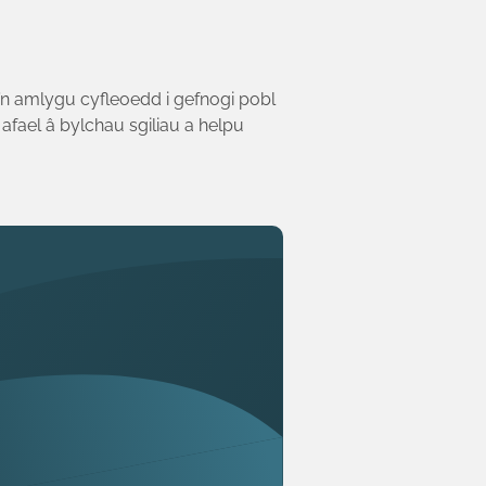
n amlygu cyfleoedd i gefnogi pobl
afael â bylchau sgiliau a helpu