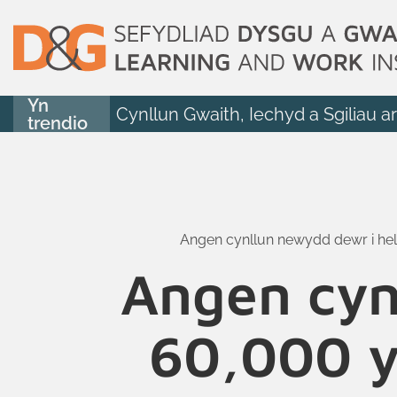
Yn
Cynllun Gwaith, Iechyd a Sgiliau a
trendio
Angen cynllun newydd dewr i hel
Angen cyn
60,000 y