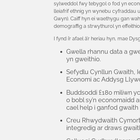
sylweddol fwy tebygol o fod yn econ
lleiafrif ethnig yn wynebu cyfradda
Gwyn). Caiff hyn ei waethygu gan waha
demograffig a strwythurol yn effeithio
I fynd i’r afael â’r heriau hyn, mae 
Gwella rhannu data a gwe
yn gweithio.
Sefydlu Cynllun Gwaith, I
Economi ac Addysg Llyw
Buddsoddi £180 miliwn yc
o bobl sy’n economaidd a
cael help i ganfod gwaith
Creu Rhwydwaith Cymorth
integredig ar draws gwaith