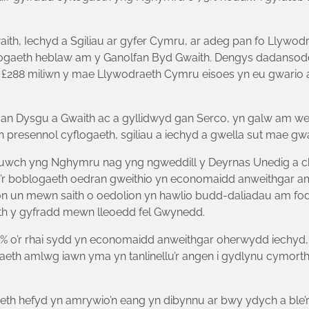
ith, Iechyd a Sgiliau ar gyfer Cymru, ar adeg pan fo Llywo
ogaeth heblaw am y Ganolfan Byd Gwaith. Dengys dadansoddi
 £288 miliwn y mae Llywodraeth Cymru eisoes yn eu gwario a
an Dysgu a Gwaith ac a gyllidwyd gan Serco, yn galw am wei
presennol cyflogaeth, sgiliau a iechyd a gwella sut mae gwa
ch yng Nghymru nag yng ngweddill y Deyrnas Unedig a chai
 o’r boblogaeth oedran gweithio yn economaidd anweithgar 
n un mewn saith o oedolion yn hawlio budd-daliadau am fo
th y gyfradd mewn lleoedd fel Gwynedd.
o’r rhai sydd yn economaidd anweithgar oherwydd iechyd, d
eth amlwg iawn yma yn tanlinellu’r angen i gydlynu cymorth
aeth hefyd yn amrywio’n eang yn dibynnu ar bwy ydych a bl