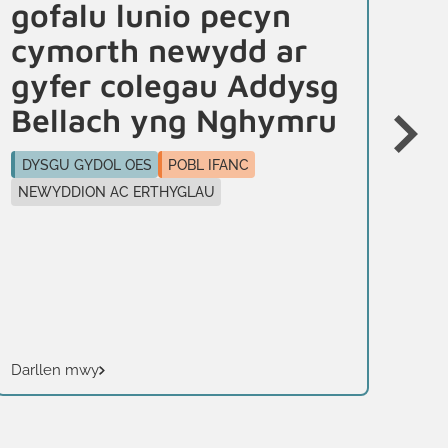
gofalu lunio pecyn
b
cymorth newydd ar
c
gyfer colegau Addysg
c
Bellach yng Nghymru
b
DYSGU GYDOL OES
POBL IFANC
DY
NEWYDDION AC ERTHYGLAU
PR
Darllen mwy
Dar