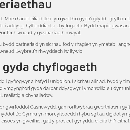
neriaethau
ct. Mae rhanddeiliaid lleol yn gweithio gyda’i gilydd i gryfhau
lir i addysg, hyfforddiant a chyflogaeth. Bydd mapio gwas
au VocTech wneud y gwahaniaeth mwyaf.
bydd partneriaid yn sicrhau fod y rhaglen yn ymateb i anghe
gwneud llwybrau’n rhwyddach i’w llywio.
 gyda chyflogaeth
i gyflogwyr a hefyd i unigolion. I sicrhau aliniad, bydd y t
fyd ymgynghori gyda darpar ddysgwyr i ymchwilio eu dymun
, realistig a chynaliadwy.
tor gwirfoddol Casnewydd, gan roi llwybrau gwerthfawr i gy
yddol De Cymru yn rhoi cyfleoedd i hybu sgiliau digidol ymy
soes yn gweithio, gall y prosiect gynyddu ei effaith i’r eithaf.