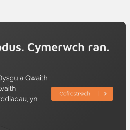
dus. Cymerwch ran.
Dysgu a Gwaith
waith
Cofrestrwch
ddiadau, yn