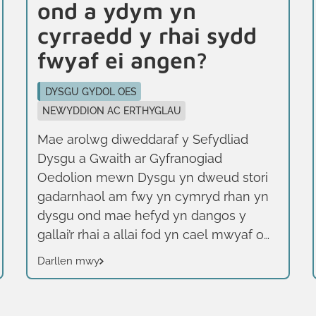
ond a ydym yn
cyrraedd y rhai sydd
fwyaf ei angen?
DYSGU GYDOL OES
NEWYDDION AC ERTHYGLAU
Mae arolwg diweddaraf y Sefydliad
Dysgu a Gwaith ar Gyfranogiad
Oedolion mewn Dysgu yn dweud stori
gadarnhaol am fwy yn cymryd rhan yn
dysgu ond mae hefyd yn dangos y
gallai’r rhai a allai fod yn cael mwyaf o
fudd fod yn colli allan. Mae bron hanner
Darllen mwy
yr oedolion yng Nghymru (47%) wedi
cymryd rhan mewn dysgu dros y tair
blynedd ddiwethaf, cyfradd uwch na