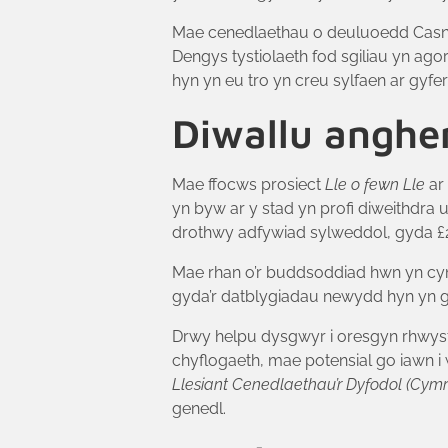
Mae cenedlaethau o deuluoedd Casnew
Dengys tystiolaeth fod sgiliau yn ag
hyn yn eu tro yn creu sylfaen ar gy
Diwallu anghen
Mae ffocws prosiect
Lle o fewn Lle
ar
yn byw ar y stad yn profi diweithdra 
drothwy adfywiad sylweddol, gyda £24
Mae rhan o’r buddsoddiad hwn yn cyn
gyda’r datblygiadau newydd hyn yn gall
Drwy helpu dysgwyr i oresgyn rhwys
chyflogaeth, mae potensial go iawn i 
Llesiant Cenedlaethau’r Dyfodol (Cymr
genedl.