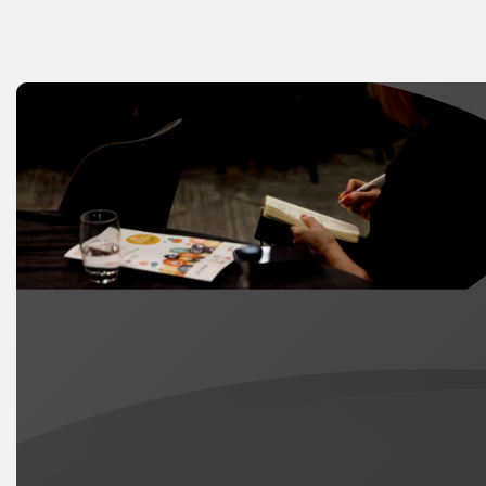
cyfleoedd addysgol a gynigir yn
gyhoeddus ar gyfer oedolion. Yn 2025
fe wnaethom ychwanegu ein sampl
arolwg yng Nghymru yn benodol i 800
aelod. Mae’r set data estynedig yma yn
ein galluogi i gymryd golwg agosach ar
y llwyddiannau unigryw a’r heriau
neilltuol sy’n wynebu dysgwyr yng
Nghymru, gan gynnig pwynt cymharu
amhrisiadwy gyda gweddill y Deyrnas
Unedig.