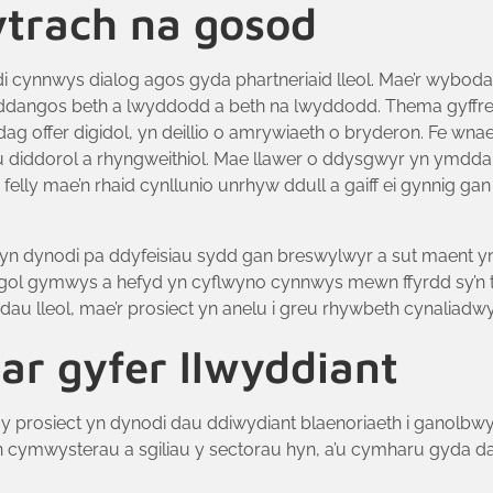
trach na gosod
i cynnwys dialog agos gyda phartneriaid lleol. Mae’r wybo
an ddangos beth a lwyddodd a beth na lwyddodd. Thema gyffre
ffer digidol, yn deillio o amrywiaeth o bryderon. Fe wnaeth
diddorol a rhyngweithiol. Mae llawer o ddysgwyr yn ymddan
felly mae’n rhaid cynllunio unrhyw ddull a gaiff ei gynnig g
yn dynodi pa ddyfeisiau sydd gan breswylwyr a sut maent yn
gol gymwys a hefyd yn cyflwyno cynnwys mewn ffyrdd sy’n 
dau lleol, mae’r prosiect yn anelu i greu rhywbeth cynaliadw
 ar gyfer llwyddiant
 prosiect yn dynodi dau ddiwydiant blaenoriaeth i ganolbwy
cymwysterau a sgiliau y sectorau hyn, a’u cymharu gyda darp