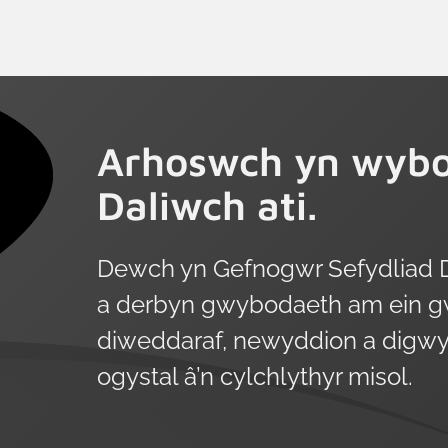
chyfartaledd y Deyrnas Unedig (42%)
ond daw anghydraddoldeb sylweddol i’r
amlwg pan edrychwn ar oedran,
demograffeg a statws cyflogaeth. Mae’r
diffiniad o ddysgu yn yr arolwg yn
Arhoswch yn wybo
fwriadol eang ac yn ymestyn tu hwnt i
gyfleoedd a gyllidir gan y llywodraeth
Daliwch ati.
neu gyflogwyr i gynnwys dysgu
anffurfiol a hunangyfeiriedig.
Dewch yn Gefnogwr Sefydliad 
a derbyn gwybodaeth am ein g
diweddaraf, newyddion a digwy
ogystal â’n cylchlythyr misol.