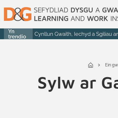
Yn
Cynllun Gwaith, Iechyd a Sgiliau a
trendio
Ein gw
Sylw ar G