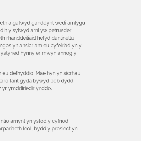
daeth a gafwyd ganddynt wedi amlygu
din y sylwyd arni yw petrusder
 rhanddeiliaid hefyd danlinellu
gos yn ansicr am eu cyfeiriad yn y
an ystyried hynny er mwyn annog y
 eu defnyddio. Mae hyn yn sicrhau
taro tant gyda bywyd bob dydd.
y yr ymddiriedir ynddo.
ntio arnynt yn ystod y cyfnod
ariaeth leol, bydd y prosiect yn