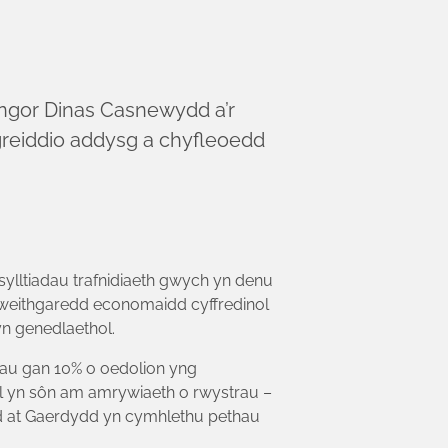
ngor Dinas Casnewydd a’r
tegreiddio addysg a chyfleoedd
sylltiadau trafnidiaeth gwych yn denu
 gweithgaredd economaidd cyffredinol
yn genedlaethol.
rau gan 10% o oedolion yng
l yn sôn am amrywiaeth o rwystrau –
dd at Gaerdydd yn cymhlethu pethau