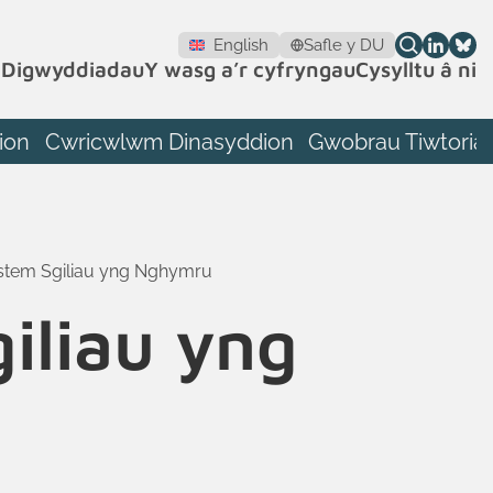
English
Safle y DU
h
Digwyddiadau
Y wasg a’r cyfryngau
Cysylltu â ni
ion
Cwricwlwm Dinasyddion
Gwobrau Tiwtoriaid
ystem Sgiliau yng Nghymru
iliau yng