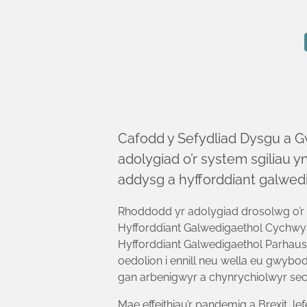
Cafodd y Sefydliad Dysgu a G
adolygiad o’r system sgiliau 
addysg a hyfforddiant galwed
Rhoddodd yr adolygiad drosolwg o’r d
Hyfforddiant Galwedigaethol Cychwynno
Hyfforddiant Galwedigaethol Parhaus (
oedolion i ennill neu wella eu gwybod
gan arbenigwyr a chynrychiolwyr sect
Mae effeithiau’r pandemig a Brexit, 