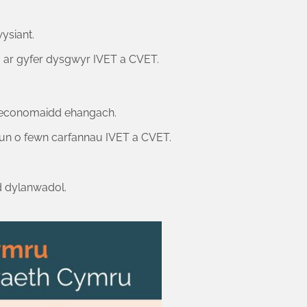
ysiant.
ar gyfer dysgwyr IVET a CVET.
ac economaidd ehangach.
un o fewn carfannau IVET a CVET.
dd dylanwadol.