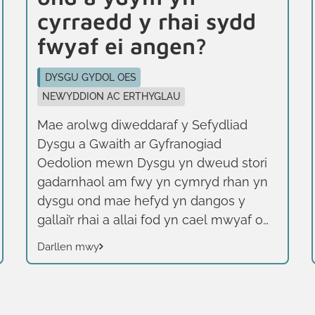
cyrraedd y rhai sydd
fwyaf ei angen?
DYSGU GYDOL OES
NEWYDDION AC ERTHYGLAU
Mae arolwg diweddaraf y Sefydliad
Dysgu a Gwaith ar Gyfranogiad
Oedolion mewn Dysgu yn dweud stori
gadarnhaol am fwy yn cymryd rhan yn
dysgu ond mae hefyd yn dangos y
gallai’r rhai a allai fod yn cael mwyaf o
fudd fod yn colli allan. Mae bron hanner
Darllen mwy
yr oedolion yng Nghymru (47%) wedi
cymryd rhan mewn dysgu dros y tair
blynedd ddiwethaf, cyfradd uwch na
chyfartaledd y Deyrnas Unedig (42%)