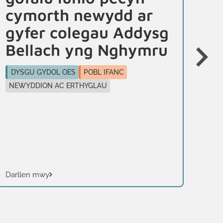
cymorth newydd ar
c
gyfer colegau Addysg
c
Bellach yng Nghymru
b
DYSGU GYDOL OES
POBL IFANC
DY
NEWYDDION AC ERTHYGLAU
PR
Darllen mwy
Dar