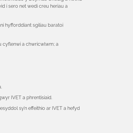
i sero net wedi creu heriau a
i hyfforddiant sgiliau baratoi
u cyflenwi a chwricwlwm; a
.
wyr IVET a phrentisiaid.
yddol sy’n effeithio ar IVET a hefyd