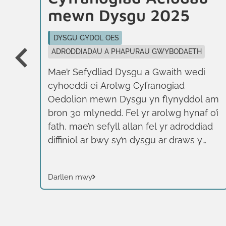
mewn Dysgu 2025
DYSGU GYDOL OES
n
ADRODDIADAU A PHAPURAU GWYBODAETH
Mae’r Sefydliad Dysgu a Gwaith wedi
th
cyhoeddi ei Arolwg Cyfranogiad
th
Oedolion mewn Dysgu yn flynyddol am
nau
bron 30 mlynedd. Fel yr arolwg hynaf o’i
fath, mae’n sefyll allan fel yr adroddiad
os
diffiniol ar bwy sy’n dysgu ar draws y
 i’w
Deyrnas Unedig, sut maent yn dysgu a’r
hyn sy’n eu cymell. Mae’n defnyddio
Darllen mwy
diffiniad eang o ddysgu, yn cynnwys
dysgu ffurfiol, heb fod yn ffurfiol ac
anffurfiol, yn hytrach na dim ond
cyfleoedd addysgol a gynigir yn