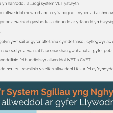
n hanfodol i alluogi system VET ystwyth.
au allweddol mewn ehangu cyfranogiad, mynediad a chynhw
r ac arweiniad gwybodus a diduedd ar yrfaoedd yn bwysig 
ET
igolyn yw’r sail ar gyfer effeithiau cymdeithasol, cyflogwyr 
au oed yn arwain at flaenoriaethau gwahanol ar gyfer pob 
anddeiliaid fel buddiolwyr allweddol IVET a CVET.
ddo neu eu trawslinio yn elfen allweddol i fesur fel cyfryngy