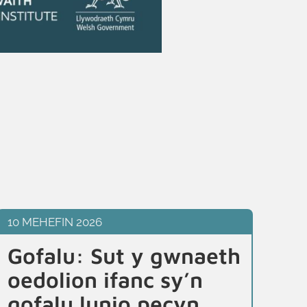
10 MEHEFIN 2026
10 
Gofalu: Sut y gwnaeth
Oe
oedolion ifanc sy’n
g
gofalu lunio pecyn
b