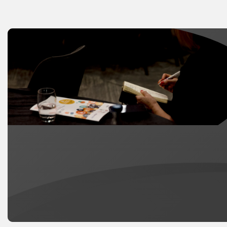
gyhoeddus ar gyfer oedolion. Yn 2025
fe wnaethom ychwanegu ein sampl
arolwg yng Nghymru yn benodol i 800
aelod. Mae’r set data estynedig yma yn
ein galluogi i gymryd golwg agosach ar
y llwyddiannau unigryw a’r heriau
neilltuol sy’n wynebu dysgwyr yng
Nghymru, gan gynnig pwynt cymharu
amhrisiadwy gyda gweddill y Deyrnas
Unedig.