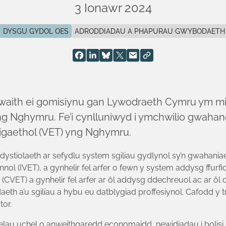
3 Ionawr 2024
DYSGU GYDOL OES
ADRODDIADAU A PHAPURAU GWYBODAETH
waith ei gomisiynu gan Lywodraeth Cymru ym mi
yng Nghymru. Fe’i cynlluniwyd i ymchwilio gwahan
igaethol (VET) yng Nghymru.
ystiolaeth ar sefydlu system sgiliau gydlynol sy’n gwahani
l (IVET), a gynhelir fel arfer o fewn y system addysg ffurfio
CVET) a gynhelir fel arfer ar ôl addysg ddechreuol ac ar ôl 
aeth a’u sgiliau a hybu eu datblygiad proffesiynol. Cafodd y t
or.
lefelau uchel o anweithgaredd economaidd, newidiadau i bol