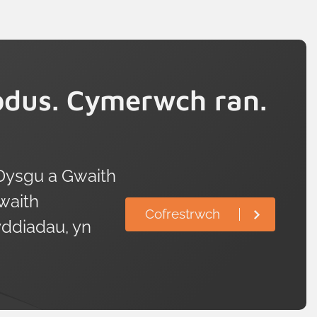
dus. Cymerwch ran.
Dysgu a Gwaith
waith
Cofrestrwch
ddiadau, yn