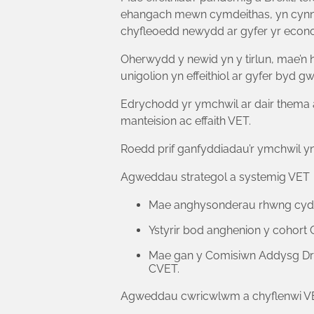
ehangach mewn cymdeithas, yn cynnwy
chyfleoedd newydd ar gyfer yr economi
Oherwydd y newid yn y tirlun, mae’n ha
unigolion yn effeithiol ar gyfer byd 
Edrychodd yr ymchwil ar dair thema 
manteision ac effaith VET.
Roedd prif ganfyddiadau’r ymchwil y
Agweddau strategol a systemig VET
Mae anghysonderau rhwng cydw
Ystyrir bod anghenion y cohort 
Mae gan y Comisiwn Addysg Dryd
CVET.
Agweddau cwricwlwm a chyflenwi V