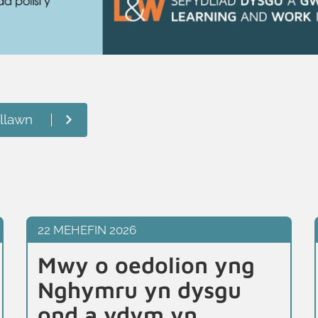
llawn
22 MEHEFIN 2026
Mwy o oedolion yng
Nghymru yn dysgu
ond a ydym yn