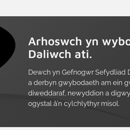
ond daw anghydraddoldeb sylweddol i’r
amlwg pan edrychwn ar oedran,
demograffeg a statws cyflogaeth. Mae’r
diffiniad o ddysgu yn yr arolwg yn
Arhoswch yn wybo
fwriadol eang ac yn ymestyn tu hwnt i
gyfleoedd a gyllidir gan y llywodraeth
Daliwch ati.
neu gyflogwyr i gynnwys dysgu
anffurfiol a hunangyfeiriedig.
Dewch yn Gefnogwr Sefydliad 
a derbyn gwybodaeth am ein g
diweddaraf, newyddion a digwy
ogystal â’n cylchlythyr misol.