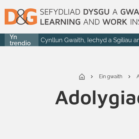
Yn
Cynllun Gwaith, Iechyd a Sgiliau a
trendio
Ein gwaith
Adolygia