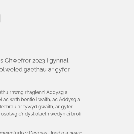
s Chwefror 2023 i gynnal
ol weledigaethau ar gyfer
aethu rhwng rhaglenni Addysg a
l ac wrth bontio i waith, ac Addysg a
dechrau ar fywyd gwaith, ar gyfer
rosolwg o’r dystiolaeth wedyn ei brofi
isi mewnfudo y Deyrnas Unedig a newid