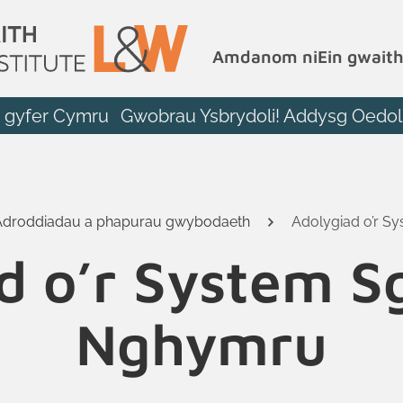
Amdanom ni
Ein gwait
r gyfer Cymru
Gwobrau Ysbrydoli! Addysg Oedol
Adroddiadau a phapurau gwybodaeth
Adolygiad o’r S
d o’r System Sg
Nghymru