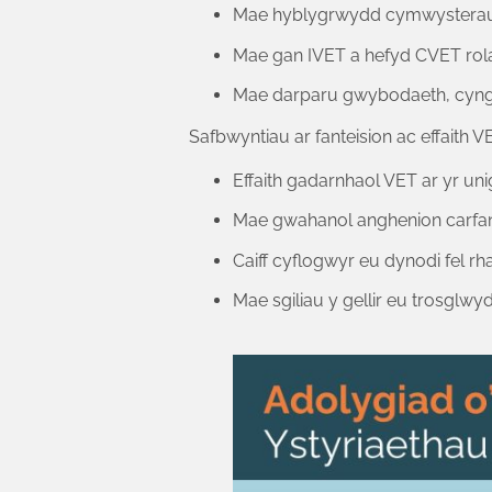
Mae hyblygrwydd cymwysterau y
Mae gan IVET a hefyd CVET rol
Mae darparu gwybodaeth, cyngo
Safbwyntiau ar fanteision ac effaith V
Effaith gadarnhaol VET ar yr un
Mae gwahanol anghenion carfann
Caiff cyflogwyr eu dynodi fel rh
Mae sgiliau y gellir eu trosglwy