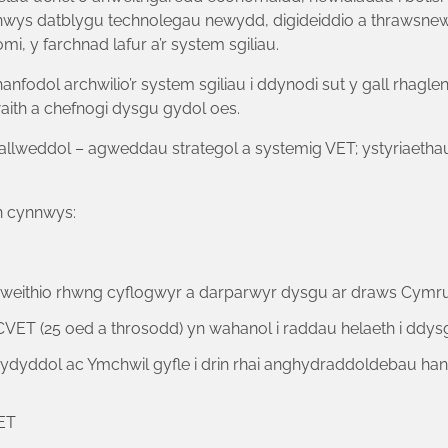
s datblygu technolegau newydd, digideiddio a thrawsnewid 
, y farchnad lafur a’r system sgiliau.
nfodol archwilio’r system sgiliau i ddynodi sut y gall rhaglenn
gwaith a chefnogi dysgu gydol oes.
allweddol – agweddau strategol a systemig VET; ystyriaetha
n cynnwys:
eithio rhwng cyflogwyr a darparwyr dysgu ar draws Cymru
CVET (25 oed a throsodd) yn wahanol i raddau helaeth i ddysg
yddol ac Ymchwil gyfle i drin rhai anghydraddoldebau hanes
ET