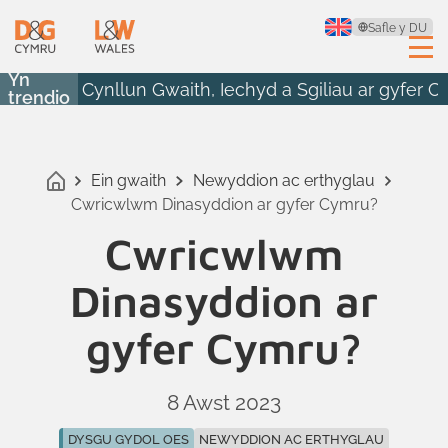
Safle y DU
Yn
Cynllun Gwaith, Iechyd a Sgiliau ar gyfer 
trendio
Ein gwaith
Newyddion ac erthyglau
Cwricwlwm Dinasyddion ar gyfer Cymru?
Cwricwlwm
Dinasyddion ar
gyfer Cymru?
8 Awst 2023
DYSGU GYDOL OES
NEWYDDION AC ERTHYGLAU