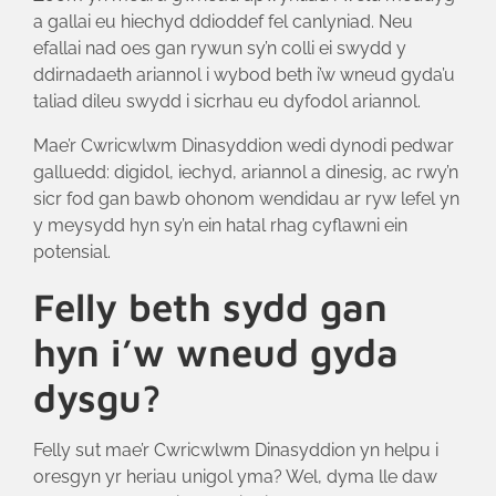
a gallai eu hiechyd ddioddef fel canlyniad. Neu
efallai nad oes gan rywun sy’n colli ei swydd y
ddirnadaeth ariannol i wybod beth i’w wneud gyda’u
taliad dileu swydd i sicrhau eu dyfodol ariannol.
Mae’r Cwricwlwm Dinasyddion wedi dynodi pedwar
galluedd: digidol, iechyd, ariannol a dinesig, ac rwy’n
sicr fod gan bawb ohonom wendidau ar ryw lefel yn
y meysydd hyn sy’n ein hatal rhag cyflawni ein
potensial.
Felly beth sydd gan
hyn i’w wneud gyda
dysgu?
Felly sut mae’r Cwricwlwm Dinasyddion yn helpu i
oresgyn yr heriau unigol yma? Wel, dyma lle daw