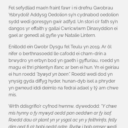
Fel sefydliad mae’n fraint fawr i ni drefnu Gwobrau
Ysbrydoli! Addysg Oedolion sy’n cydnabod oedolion
sydd wedi goresgyn gwir adfyd. Un stori o’r fath sy’n
dangos yr effaith y gallai Cwricwlwm Dinasyddion ei
gael ar genedl ail gyfle yw Natalie Lintern.
Enillodd ein Gwobr Dysgu fel Teulu yn 2019. Ar ôl
nifer o berthnasoedd lle cafodd ei cham-drin a
brwydro yn erbyn bod yn gaeth i gyffuriau, roedd yn
magu ei thri phlentyn ifanc ar ben ei hun. Yn ei geiriau
ei hun roedd
“bywyd yn boen”.
Roedd wedi dod yn
ynysig gyda diffyg hyder, hunan-dyb isel a phryder
yn gwneud iddi deimlo na fedrai adael y tŷ am chwe
mis.
Wrth ddisgrifio’r cyfnod hwnnw, dywedodd:
“Y chwe
mis hynny o fy mywyd oedd pan oeddwn ar fy isaf.
Roedd dau o’r plant yn yr ysgol ac yn y feithrinfa, felly
dim ond fi a’r babi oedd adre. Rydw i bob amser wedi