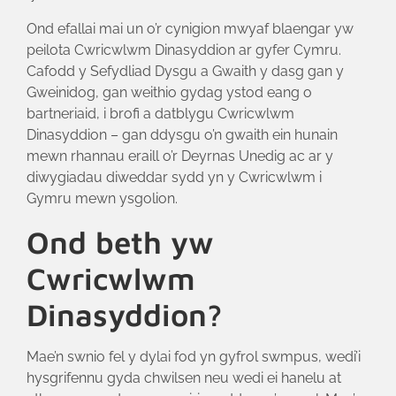
Ond efallai mai un o’r cynigion mwyaf blaengar yw
peilota Cwricwlwm Dinasyddion ar gyfer Cymru.
Cafodd y Sefydliad Dysgu a Gwaith y dasg gan y
Gweinidog, gan weithio gydag ystod eang o
bartneriaid, i brofi a datblygu Cwricwlwm
Dinasyddion – gan ddysgu o’n gwaith ein hunain
mewn rhannau eraill o’r Deyrnas Unedig ac ar y
diwygiadau diweddar sydd yn y Cwricwlwm i
Gymru mewn ysgolion.
Ond beth yw
Cwricwlwm
Dinasyddion?
Mae’n swnio fel y dylai fod yn gyfrol swmpus, wedi’i
hysgrifennu gyda chwilsen neu wedi ei hanelu at