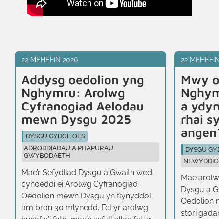
22 MEHEFIN 2026
22 MEHEFIN
Addysg oedolion yng
Mwy o
Nghymru: Arolwg
Nghym
Cyfranogiad Aelodau
a ydy
mewn Dysgu 2025
rhai s
angen
DYSGU GYDOL OES
ADRODDIADAU A PHAPURAU
DYSGU GY
GWYBODAETH
NEWYDDIO
Mae’r Sefydliad Dysgu a Gwaith wedi
Mae arolw
cyhoeddi ei Arolwg Cyfranogiad
Dysgu a G
Oedolion mewn Dysgu yn flynyddol
Oedolion
am bron 30 mlynedd. Fel yr arolwg
stori gad