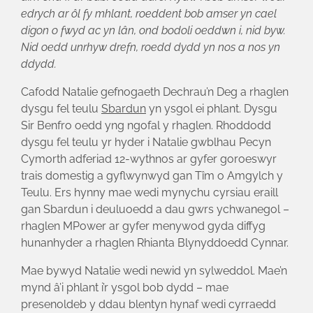
edrych ar ôl fy mhlant, roeddent bob amser yn cael
digon o fwyd ac yn lân, ond bodoli oeddwn i, nid byw.
Nid oedd unrhyw drefn, roedd dydd yn nos a nos yn
ddydd.
Cafodd Natalie gefnogaeth Dechrau’n Deg a rhaglen
dysgu fel teulu
Sbardun
yn ysgol ei phlant. Dysgu
Sir Benfro oedd yng ngofal y rhaglen. Rhoddodd
dysgu fel teulu yr hyder i Natalie gwblhau Pecyn
Cymorth adferiad 12-wythnos ar gyfer goroeswyr
trais domestig a gyflwynwyd gan Tîm o Amgylch y
Teulu. Ers hynny mae wedi mynychu cyrsiau eraill
gan Sbardun i deuluoedd a dau gwrs ychwanegol –
rhaglen MPower ar gyfer menywod gyda diffyg
hunanhyder a rhaglen Rhianta Blynyddoedd Cynnar.
Mae bywyd Natalie wedi newid yn sylweddol. Mae’n
mynd â’i phlant i’r ysgol bob dydd – mae
presenoldeb y ddau blentyn hynaf wedi cyrraedd