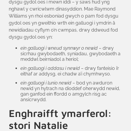
dysgu gydol oes i mewn iddi – y saws hud yng
nghawl y cwricwlwm dinasyddion. Mae Raymond
Williams yn rhoi esboniad gwych o pam fod dysgu
gydol oes yn gweithio wrth ein galluogi i ymdrin â
newidiadau cyflym o’n cwmpas, drwy ddweud fod
dysgu gydol oes yn:
ein galluogi i wneud synnwyr o newid –
drwy
sicrhau gwybodaeth, syniadau, gwybodaeth a
meddwl beirniadol a heriol;
ein galluogi i addasu i newid –
drwy fanteisio i’r
eithaf ar addysg, ei chadw a’i chymhwyso.
ein galluogi i lunio newid –
bod yn awduron
newid yn hytrach na dioddef oherwydd newid,
gan ganfod ein ffordd o amgylch risg ac
ansicrwydd.
Enghraifft ymarferol:
stori Natalie