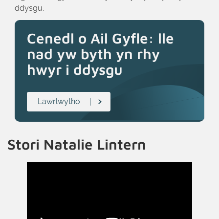
ddysgu.
Cenedl o Ail Gyfle: lle
nad yw byth yn rhy
hwyr i ddysgu
Lawrlwytho
Stori Natalie Lintern