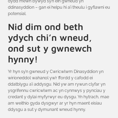
dydd mewn bywyd sy’n ein gwneud yn
ddinasyddion – gan ei helpu hi a’i theulu i gyflawni eu
potensial.
Nid dim ond beth
ydych chi’n wneud,
ond sut y gwnewch
hynny!
Yr hyn sy’n gwneud y Cwricwlwm Dinasyddion yn
wirioneddol wahanol yw’r ffordd y cafodd ei
ddatblygu a’i addysgu. Nid yw am rywun clyfar yn
ysgrifennu cwricwlwm ac yn cynnwys y pynciau y
credant y dylai myfyrwyr eu dysgu. Yn hytrach, mae
am weithio gyda dysgwyr ar yr hyn maent eisiau
ddysgu a sut y dymunant wneud hynny.