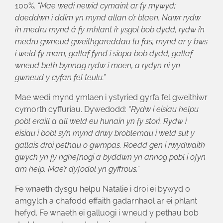
100%.
“Mae wedi newid cymaint ar fy mywyd;
doeddwn i ddim yn mynd allan o’r blaen. Nawr rydw
i’n medru mynd â fy mhlant i’r ysgol bob dydd, rydw i’n
medru gwneud gweithgareddau tu fas, mynd ar y bws
i weld fy mam, gallaf fynd i siopa bob dydd, gallaf
wneud beth bynnag rydw i moen, a rydyn ni yn
gwneud y cyfan fel teulu.”
Mae wedi mynd ymlaen i ystyried gyrfa fel gweithiwr
cymorth cyffuriau. Dywedodd:
“Rydw i eisiau helpu
pobl eraill a all weld eu hunain yn fy stori. Rydw i
eisiau i bobl sy’n mynd drwy broblemau i weld sut y
gallais droi pethau o gwmpas. Roedd gen i rwydwaith
gwych yn fy nghefnogi a byddwn yn annog pobl i ofyn
am help. Mae’r dyfodol yn gyffrous.”
Fe wnaeth dysgu helpu Natalie i droi ei bywyd o
amgylch a chafodd effaith gadarnhaol ar ei phlant
hefyd. Fe wnaeth ei galluogi i wneud y pethau bob