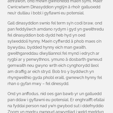
athrawon, ond mewn gwirionedd mae’n syml. Mae’r
Cwricwlwm Dinasyddion ynglŷn â rhoi’r galluoedd
neu’r dulliau i bobl i gyflawni eu potensial.
Gall dinasyddion swnio fel term sy’n codi braw, ond
pan feddyliwch amdano rydym i gyd yn gweithredu
fel dinasyddion bob dydd heb hyd yn oed
sylweddoli hynny. Mae’n cyffwrdd â phob maes o’n
bywydau, bydded hynny eich man gwaith,
gweithgareddau diwylliannol fel mynd i edrych ar
rygbi ar y penwythnos, ymuno â dosbarth gwneud
gemwaith neu gwyno wrth eich cynghorydd lleol
am draffig ar eich stryd. Bob tro y byddwch yn
rhyngweithio gyda phobl eraill, gwnewch hynny fel
rhan o gyfan mwy – fel dinesydd.
Ond yn anffodus, nid oes gan bawb yr un galluedd
pan ddaw i gyflawni eu potensial. Er enghraifft efallai
na fyddai person nad yw’n gwybod sut i ddefnyddio
Zoom yn medru gwneud apwyntiad i weld meddyg