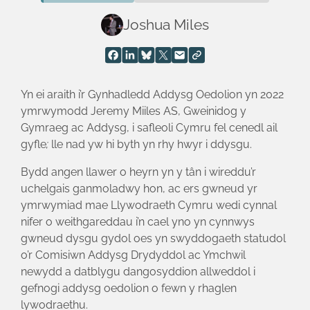
Joshua Miles
Yn ei araith i’r Gynhadledd Addysg Oedolion yn 2022
ymrwymodd Jeremy Miiles AS, Gweinidog y
Gymraeg ac Addysg, i safleoli Cymru fel cenedl ail
gyfle
;
lle nad yw hi byth yn rhy hwyr i ddysgu.
Bydd angen llawer o heyrn yn y tân i wireddu’r
uchelgais ganmoladwy hon, ac ers gwneud yr
ymrwymiad mae Llywodraeth Cymru wedi cynnal
nifer o weithgareddau i’n cael yno yn cynnwys
gwneud dysgu gydol oes yn swyddogaeth statudol
o’r Comisiwn Addysg Drydyddol ac Ymchwil
newydd a datblygu dangosyddion allweddol i
gefnogi addysg oedolion o fewn y rhaglen
lywodraethu.