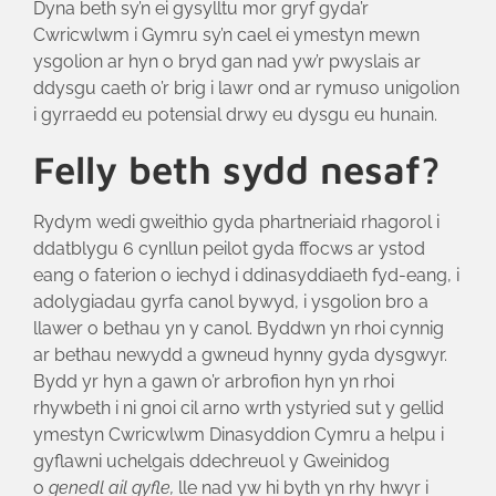
Dyna beth sy’n ei gysylltu mor gryf gyda’r
Cwricwlwm i Gymru sy’n cael ei ymestyn mewn
ysgolion ar hyn o bryd gan nad yw’r pwyslais ar
ddysgu caeth o’r brig i lawr ond ar rymuso unigolion
i gyrraedd eu potensial drwy eu dysgu eu hunain.
Felly beth sydd nesaf?
Rydym wedi gweithio gyda phartneriaid rhagorol i
ddatblygu 6 cynllun peilot gyda ffocws ar ystod
eang o faterion o iechyd i ddinasyddiaeth fyd-eang, i
adolygiadau gyrfa canol bywyd, i ysgolion bro a
llawer o bethau yn y canol. Byddwn yn rhoi cynnig
ar bethau newydd a gwneud hynny gyda dysgwyr.
Bydd yr hyn a gawn o’r arbrofion hyn yn rhoi
rhywbeth i ni gnoi cil arno wrth ystyried sut y gellid
ymestyn Cwricwlwm Dinasyddion Cymru a helpu i
gyflawni uchelgais ddechreuol y Gweinidog
o
genedl ail gyfle,
lle nad yw hi byth yn rhy hwyr i