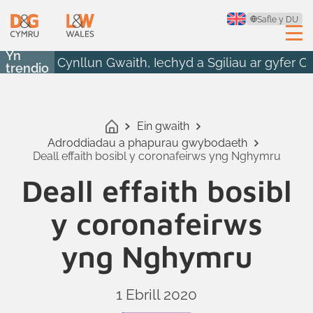
Safle y DU
Yn
Cynllun Gwaith, Iechyd a Sgiliau ar gyfer 
trendio
Ein gwaith
Adroddiadau a phapurau gwybodaeth
Deall effaith bosibl y coronafeirws yng Nghymru
Deall effaith bosibl
y coronafeirws
yng Nghymru
1 Ebrill 2020