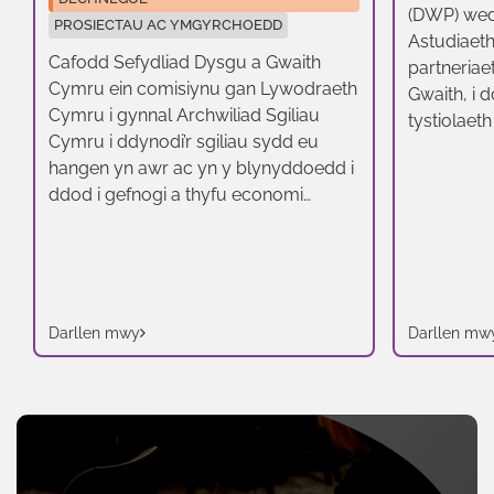
(DWP) wedi
PROSIECTAU AC YMGYRCHOEDD
Astudiaet
Cafodd Sefydliad Dysgu a Gwaith
partneriae
Cymru ein comisiynu gan Lywodraeth
Gwaith, i 
Cymru i gynnal Archwiliad Sgiliau
tystiolaet
Cymru i ddynodi’r sgiliau sydd eu
faterion al
hangen yn awr ac yn y blynyddoedd i
helpu llyw
ddod i gefnogi a thyfu economi
lleol.
Cymru. Beth yw Archwiliad Sgiliau
Cymru? Cynhaliwyd yr archwiliad
ffurfiol diwethaf o sgiliau yng
Nghymru yn 2012 ac mae’r tirlun […]
Darllen mwy
Darllen mw