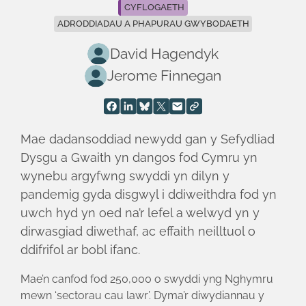
CYFLOGAETH
ADRODDIADAU A PHAPURAU GWYBODAETH
David Hagendyk
Jerome Finnegan
Mae dadansoddiad newydd gan y Sefydliad
Dysgu a Gwaith yn dangos fod Cymru yn
wynebu argyfwng swyddi yn dilyn y
pandemig gyda disgwyl i ddiweithdra fod yn
uwch hyd yn oed na’r lefel a welwyd yn y
dirwasgiad diwethaf, ac effaith neilltuol o
ddifrifol ar bobl ifanc.
Mae’n canfod fod 250,000 o swyddi yng Nghymru
mewn ‘sectorau cau lawr’. Dyma’r diwydiannau y