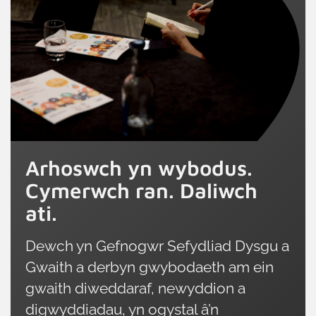
Arhoswch yn wybodus.
Cymerwch ran. Daliwch
ati.
Dewch yn Gefnogwr Sefydliad Dysgu a
Gwaith a derbyn gwybodaeth am ein
gwaith diweddaraf, newyddion a
digwyddiadau, yn ogystal â’n