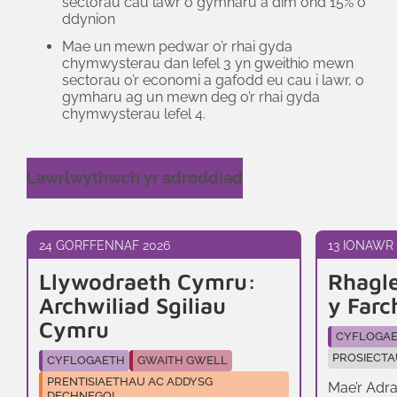
sectorau cau lawr o gymharu â dim ond 15% o
ddynion
Mae un mewn pedwar o’r rhai gyda
chymwysterau dan lefel 3 yn gweithio mewn
sectorau o’r economi a gafodd eu cau i lawr, o
gymharu ag un mewn deg o’r rhai gyda
chymwysterau lefel 4.
Lawrlwythwch yr adroddiad
24 GORFFENNAF 2026
13 IONAWR 
Llywodraeth Cymru:
Rhagle
Archwiliad Sgiliau
y Farc
Cymru
CYFLOGA
PROSIECT
CYFLOGAETH
GWAITH GWELL
PRENTISIAETHAU AC ADDYSG
Mae’r Adr
DECHNEGOL