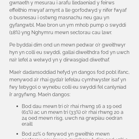
gwnaeth y mesurau i arafu lledaeniad y feirws
effeithio mwyaf arnynt a lle gorfodwyd y nifer fwyaf
o busnesau i ostwng masnachu neu gau yn
gyfangwbl. Mae bron un ym mhob pump o swyddi
(18%) yng Nghymru mewn sectorau cau lawr.
Pe byddai dim ond un mewn pedwar o’r gweithwyr
hyn yn colli eu swyddi, gallai diweithdra fod yn uwch
na’r lefel a welwyd yn y dirwasgiad diwethaf.
Mae’r dadansoddiad hefyd yn dangos fod pobl ifanc,
menywod a’r rhai gyda’r lefelau cymhwyster isaf yn
fwy tebygol o wynebu colli eu swyddi fel canlyniad
i’r argyfwng. Mae’n dangos:
Bod dau mewn tri o’r rhai rhwng 16 a 19 oed
(61%) ac un mewn tri (33%) o’r rhai rhwng 20 a
24 oed mewn risg, uwch na grwpiau oedran
eraill
Bod 22% o fenywod yn gweithio mewn